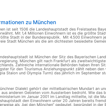
ormationen zu München
en ist seit 1506 die Landeshauptstadt des Freistaates Bay
rwähnt. Mit 1,4 Millionen Einwohnern ist es die größte Stad
rößte Stadt in der Bundesrepublik. Mit 4.500 Einwohnern je
freie Stadt München als die am dichtesten besiedelte Geme
andeshauptstadt ist München der Sitz des Bayerischen Lan
sregierung. München gilt nach Frankfurt als zweitwichtigst
chlands. Zahlreiche internationale Behörden haben Ihren Sit
igster für den Tourismus Anziehungspunkt zählt neben den 
pia Staion und Olympia Turm) das jährlich im September st
ünchner Dialekt gehört der mittelbairischen Mundart an und
 aus anderen Gebieten vom Aussterben bedroht. Wie das b
ministerium im Januar 2001 im Landtag mitteilte, ist die M
shauptstadt den Einwohnern unter 20 Jahren bereits frem
herweise als „bei den Mönchen“ gedeutet, begründet in der