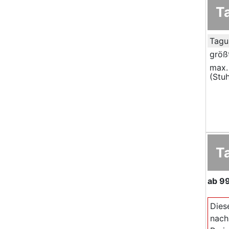
T
Tagu
größ
max.
(Stuh
T
ab
9
Dies
nach