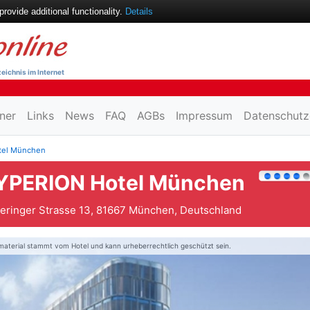
ovide additional functionality.
Details
eichnis im Internet
ner
Links
News
FAQ
AGBs
Impressum
Datenschutz
tel München
YPERION Hotel München
eringer Strasse 13, 81667 München, Deutschland
material stammt vom Hotel und kann urheberrechtlich geschützt sein.