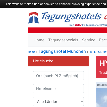
This website makes use of cookies to enhance browsing experience and pr
1997
Seit
Ihr Tagungshotel Verz
Home
Tagungsspecials
Service
Part
Tagungshotel München
Home
»
»
HYPERION Ho
Hotelsuche
H
Trud
Das Bild