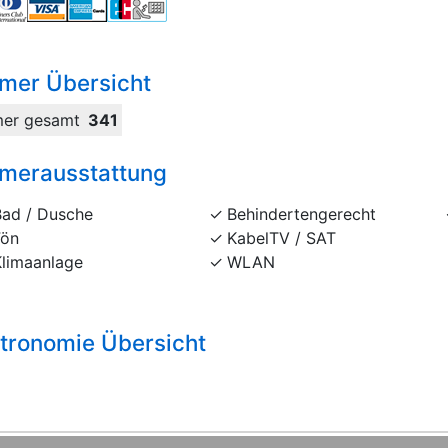
mer Übersicht
er gesamt
341
merausstattung
Bad / Dusche
Behindertengerecht
Fön
KabelTV / SAT
Klimaanlage
WLAN
tronomie Übersicht