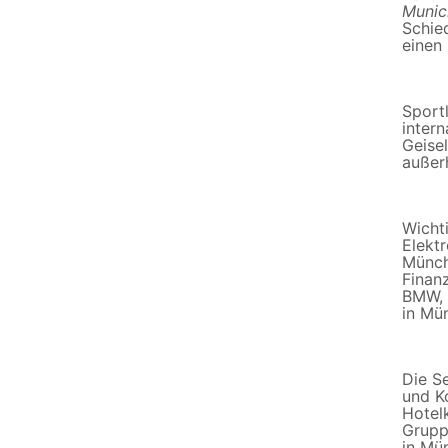
Munic
Schie
einen
Sport
inter
Geise
außer
Wicht
Elekt
Münch
Finan
BMW, 
in Mü
Die S
und K
Hotel
Grupp
in Mü