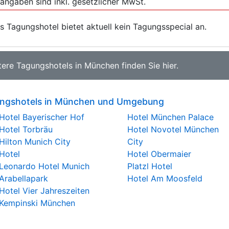
sangaben sind inkl. gesetzlicher MwSt.
s Tagungshotel bietet aktuell kein Tagungsspecial an.
tere
Tagungshotels in München
finden Sie
hier
.
ngshotels in München und Umgebung
Hotel Bayerischer Hof
Hotel München Palace
Hotel Torbräu
Hotel Novotel München
Hilton Munich City
City
Hotel
Hotel Obermaier
Leonardo Hotel Munich
Platzl Hotel
Arabellapark
Hotel Am Moosfeld
Hotel Vier Jahreszeiten
Kempinski München