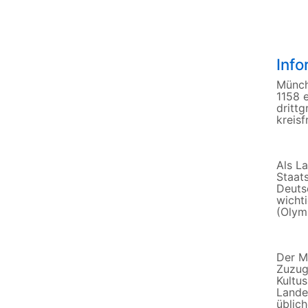
Inf
Münch
1158 e
drittg
kreis
Als L
Staat
Deuts
wicht
(Olym
Der M
Zuzug
Kultus
Lande
üblic