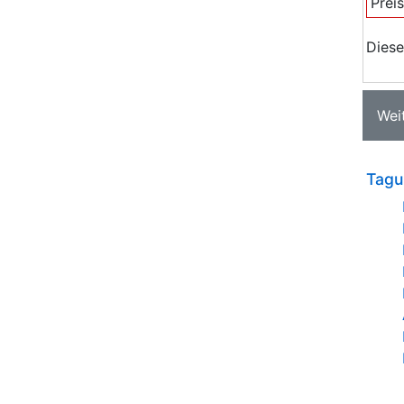
Prei
Diese
Wei
Tagu