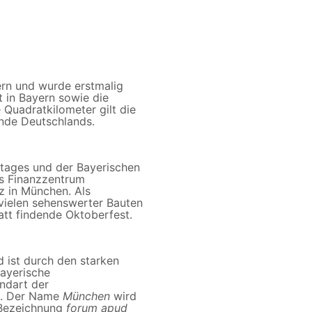
ern und wurde erstmalig
t in Bayern sowie die
 Quadratkilometer gilt die
inde Deutschlands.
dtages und der Bayerischen
es Finanzzentrum
z in München. Als
vielen sehenswerter Bauten
att findende Oktoberfest.
 ist durch den starken
ayerische
undart der
d. Der Name
München
wird
 Bezeichnung
forum apud