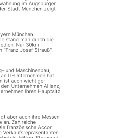
 Erwähnung im Augsburger
 der Stadt München zeigt
Bayern München
ele stand man durch die
 Medien. Nur 30km
n "Franz Josef Strauß".
ug- und Maschinenbau,
e an IT-Unternehmen hat
 ist auch wichtiger
 den Unternehmen Allianz,
ernehmen Ihren Hauptsitz
adt aber auch ihre Messen
 an. Zahlreiche
Die französische Accor
re Verkaufsrepräsentanten
otels, Hilton, Starwood