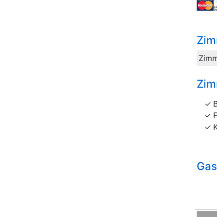
Zim
Zimm
Zim
Gas