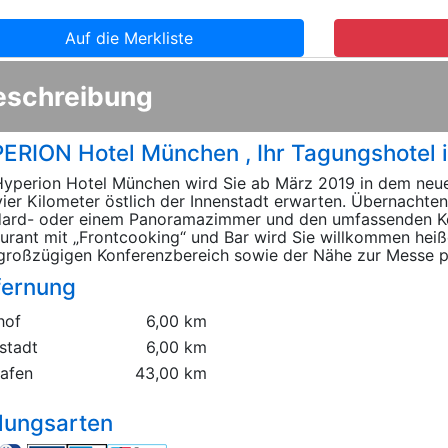
Auf die Merkliste
eschreibung
ERION Hotel München , Ihr Tagungshotel
yperion Hotel München wird Sie ab März 2019 in dem ne
vier Kilometer östlich der Innenstadt erwarten. Übernachten
dard- oder einem Panoramazimmer und den umfassenden K
urant mit „Frontcooking“ und Bar wird Sie willkommen he
roßzügigen Konferenzbereich sowie der Nähe zur Messe pr
fernung
hof
6,00 km
stadt
6,00 km
hafen
43,00 km
lungsarten