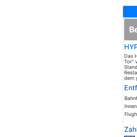
B
HYP
Das H
Tor“ 
Stan
Resta
dem g
Ent
Bahn
Innen
Flug
Zah