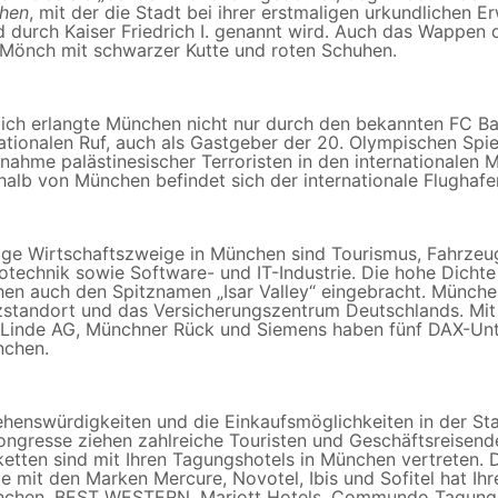
hen
, mit der die Stadt bei ihrer erstmaligen urkundlichen
d durch Kaiser Friedrich I. genannt wird. Auch das Wappen
 Mönch mit schwarzer Kutte und roten Schuhen.
lich erlangte München nicht nur durch den bekannten FC 
nationalen Ruf, auch als Gastgeber der 20. Olympischen Spi
lnahme palästinesischer Terroristen in den internationalen
halb von München befindet sich der internationale Flughafe
ige Wirtschaftszweige in München sind Tourismus, Fahrze
rotechnik sowie Software- und IT-Industrie. Die hohe Dicht
en auch den Spitznamen „Isar Valley“ eingebracht. München
zstandort und das Versicherungszentrum Deutschlands. Mit
Linde AG, Münchner Rück und Siemens haben fünf DAX-Unt
nchen.
ehenswürdigkeiten und die Einkaufsmöglichkeiten in der St
ongresse ziehen zahlreiche Touristen und Geschäftsreisende
ketten sind mit Ihren Tagungshotels in München vertreten. 
e mit den Marken Mercure, Novotel, Ibis und Sofitel hat Ih
nchen. BEST WESTERN, Mariott Hotels, Commundo Tagungsh