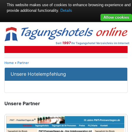
This website makes use of cookies to enhance browsing experience and
provide additional functionality.
Details
Allow cookies
1997
Seit
Ihr Tagungshotel Verzeichnis im Internet
Home
»
Partner
Unsere Hotelempfehlung
Unsere Partner