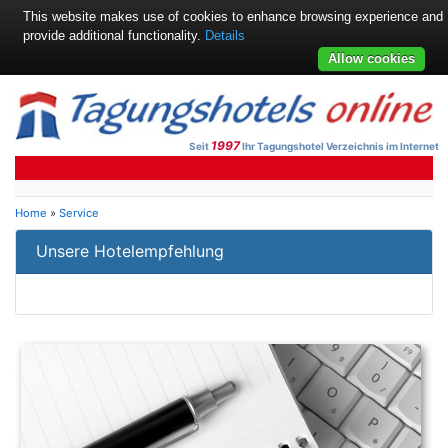
This website makes use of cookies to enhance browsing experience and
provide additional functionality.
Details
Allow cookies
1997
Seit
Ihr Tagungshotel Verzeichnis im Internet
Home
»
Service
Unsere Hotelempfehlung