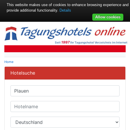
This website makes use of cookies to enhance browsing experience and
provide additional functionality.
Details
Allow cookies
1997
Seit
Ihr Tagungshotel Verzeichnis im Internet
Home
Hotelsuche