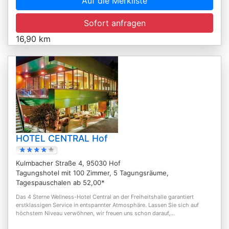
Auf die Merkliste
Sofort anfragen
16,90 km
HOTEL CENTRAL Hof
Kulmbacher Straße 4, 95030 Hof
Tagungshotel mit 100 Zimmer, 5 Tagungsräume,
Tagespauschalen ab 52,00*
Das 4 Sterne Wellness-Hotel Central an der Freiheitshalle garantiert
erstklassigen Service in entspannter Atmosphäre. Lassen Sie sich auf
höchstem Niveau verwöhnen, wir freuen uns schon darauf,...