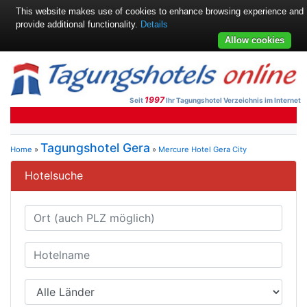
This website makes use of cookies to enhance browsing experience and
provide additional functionality.
Details
Allow cookies
1997
Seit
Ihr Tagungshotel Verzeichnis im Internet
Tagungshotel Gera
Home
»
»
Mercure Hotel Gera City
Hotelsuche