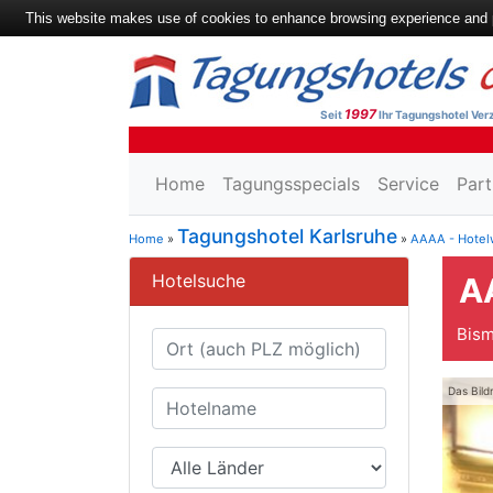
This website makes use of cookies to enhance browsing experience and pr
1997
Seit
Ihr Tagungshotel Verz
Home
Tagungsspecials
Service
Part
Tagungshotel Karlsruhe
Home
»
»
AAAA - Hotel
Hotelsuche
A
Bism
Das Bild