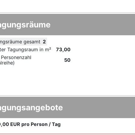
agungsräume
ngsräume gesamt
2
ter Tagungsraum in m²
73,00
 Personenzahl
50
lreihe)
agungsangebote
9,00 EUR
pro Person / Tag