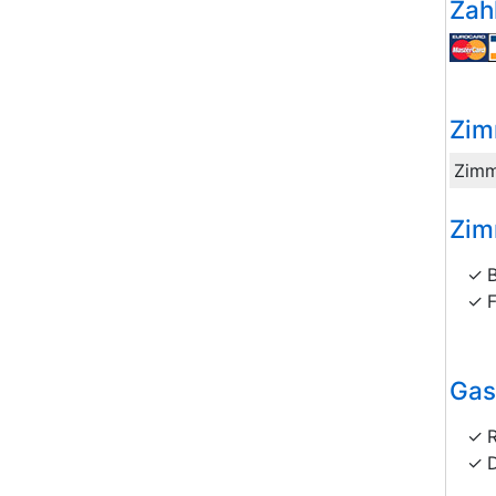
Zah
Zim
Zimm
Zim
Gas