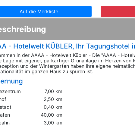
Auf die Merkliste
eschreibung
A - Hotelwelt KÜBLER, Ihr Tagungshotel i
ommen in der AAAA - Hotelwelt Kübler - Die "AAAA - Hotelw
e Lage mit eigener, parkartiger Grünanlage im Herzen von K
ezeption und der Wintergarten haben ihre eigene heimatlich-
nationalität im ganzen Haus zu spüren ist.
fernung
ezentrum
7,00 km
hof
2,50 km
stadt
0,40 km
hafen
40,00 km
bahn
3,00 km