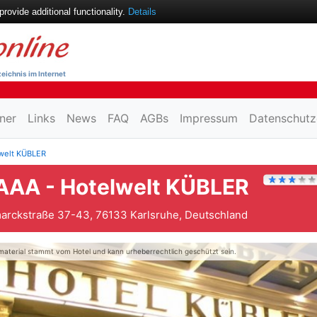
ovide additional functionality.
Details
eichnis im Internet
ner
Links
News
FAQ
AGBs
Impressum
Datenschutz
welt KÜBLER
AAA - Hotelwelt KÜBLER
arckstraße 37-43, 76133 Karlsruhe, Deutschland
material stammt vom Hotel und kann urheberrechtlich geschützt sein.