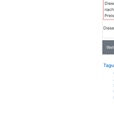
Dies
nach
Prei
Diese
Wei
Tagu