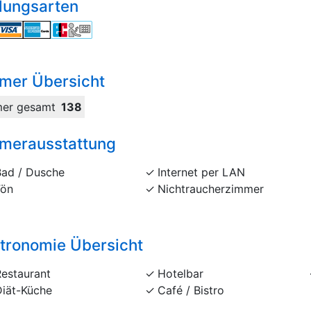
lungsarten
mer Übersicht
er gesamt
138
merausstattung
Bad / Dusche
Internet per LAN
Fön
Nichtraucherzimmer
tronomie Übersicht
Restaurant
Hotelbar
Diät-Küche
Café / Bistro