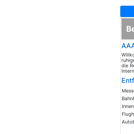
B
AAA
Willk
ruhig
die R
Inter
Ent
Mess
Bahn
Innen
Flug
Auto