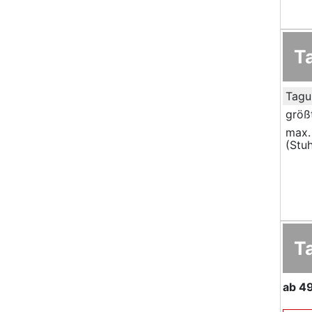
T
Tagu
größ
max.
(Stuh
T
ab
4