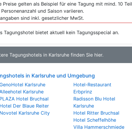
e Preise gelten als Beispiel für eine Tagung mit mind. 10 T
 Personenanzahl und Saison variieren.
sangaben sind inkl. gesetzlicher MwSt.
s Tagungshotel bietet aktuell kein Tagungsspecial an.
tere
Tagungshotels in Karlsruhe
finden Sie
hier
.
ngshotels in Karlsruhe und Umgebung
GenoHotel Karlsruhe
Hotel-Restaurant
Alleehotel Karlsruhe
Erbprinz
PLAZA Hotel Bruchsal
Radisson Blu Hotel
Hotel Der Blaue Reiter
Karlsruhe
Novotel Karlsruhe City
Hotel Ritter Bruchsal
Hotel Scheffelhöhe
Villa Hammerschmiede