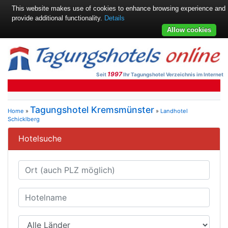
This website makes use of cookies to enhance browsing experience and
provide additional functionality.
Details
Allow cookies
1997
Seit
Ihr Tagungshotel Verzeichnis im Internet
Tagungshotel Kremsmünster
Home
»
»
Landhotel
Schicklberg
Hotelsuche