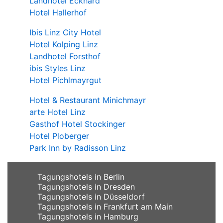
Landhotel Eckhard
Hotel Hallerhof
Ibis Linz City Hotel
Hotel Kolping Linz
Landhotel Forsthof
ibis Styles Linz
Hotel Pichlmayrgut
Hotel & Restaurant Minichmayr
arte Hotel Linz
Gasthof Hotel Stockinger
Hotel Ploberger
Park Inn by Radisson Linz
Tagungshotels in Berlin
Tagungshotels in Dresden
Tagungshotels in Düsseldorf
Tagungshotels in Frankfurt am Main
Tagungshotels in Hamburg