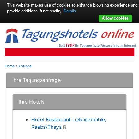
This website makes use of cookies to enhance browsing experience and
provide additional functionality.
Details
Allow cookies
1997
Seit
Ihr Tagungshotel Verzeichnis im Internet
Home
»
Anfrage
Ihre Tagungsanfrage
Ihre Hotels
Hotel Restaurant Liebnitzmühle,
Raabs/Thaya