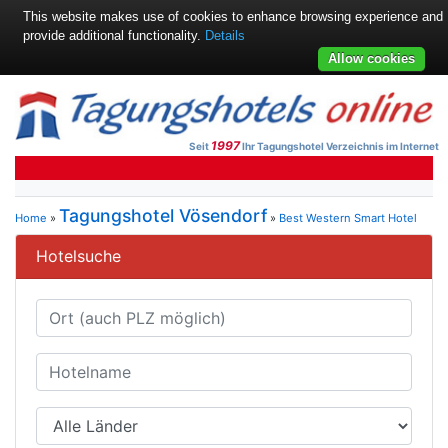
This website makes use of cookies to enhance browsing experience and
provide additional functionality.
Details
Allow cookies
1997
Seit
Ihr Tagungshotel Verzeichnis im Internet
Tagungshotel Vösendorf
Home
»
»
Best Western Smart Hotel
Hotelsuche