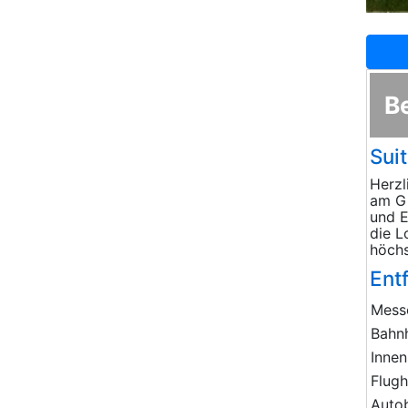
B
Sui
Herzl
am Gi
und E
die L
höch
Ent
Mess
Bahn
Innen
Flug
Auto