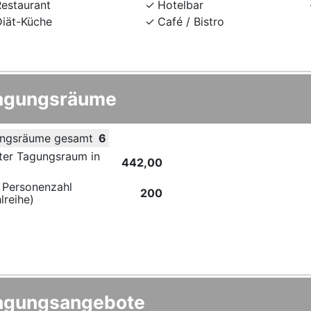
Restaurant
Hotelbar
Diät-Küche
Café / Bistro
agungsräume
ngsräume gesamt
6
ter Tagungsraum in
442,00
 Personenzahl
200
lreihe)
agungsangebote