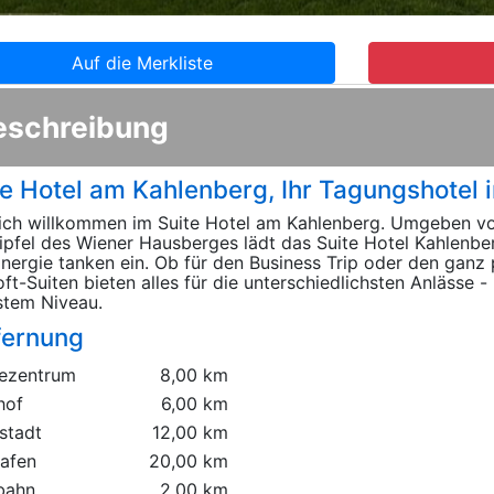
Auf die Merkliste
eschreibung
te Hotel am Kahlenberg, Ihr Tagungshotel 
ich willkommen im Suite Hotel am Kahlenberg. Umgeben v
pfel des Wiener Hausberges lädt das Suite Hotel Kahlenbe
nergie tanken ein. Ob für den Business Trip oder den ganz
oft-Suiten bieten alles für die unterschiedlichsten Anlässe
stem Niveau.
fernung
ezentrum
8,00 km
hof
6,00 km
stadt
12,00 km
hafen
20,00 km
bahn
2,00 km