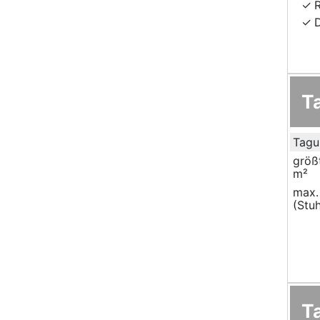
T
Tagu
größ
m²
max.
(Stuh
T