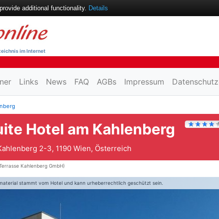
ovide additional functionality.
Details
eichnis im Internet
ner
Links
News
FAQ
AGBs
Impressum
Datenschutz
enberg
uite Hotel am Kahlenberg
ahlenberg 2-3, 1190 Wien, Österreich
Terrasse Kahlenberg GmbH)
material stammt vom Hotel und kann urheberrechtlich geschützt sein.