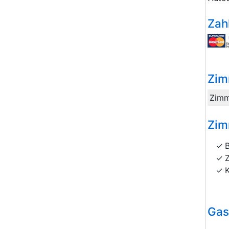
Zah
Zim
Zimm
Zim
Gas