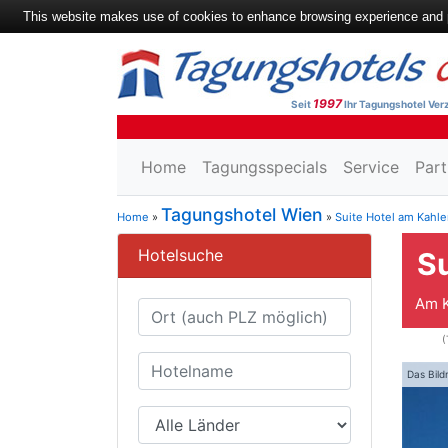
This website makes use of cookies to enhance browsing experience and pr
1997
Seit
Ihr Tagungshotel Verz
Home
Tagungsspecials
Service
Part
Tagungshotel Wien
Home
»
»
Suite Hotel am Kahl
Hotelsuche
S
Am K
(
Das Bild