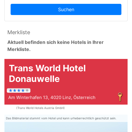
Suchen
Merkliste
Aktuell befinden sich keine Hotels in Ihrer
Merkliste.
Trans World Hotel
Donauwelle
Am Winterhafen 13, 4020 Linz, Österreich
(Trans World Hotels Austria GmbH)
Das Bildmaterial stammt vom Hotel und kann urheberrechtlich geschützt sein.