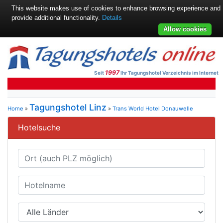
This website makes use of cookies to enhance browsing experience and
provide additional functionality.
Details
Allow cookies
1997
Seit
Ihr Tagungshotel Verzeichnis im Internet
Tagungshotel Linz
Home
»
»
Trans World Hotel Donauwelle
Hotelsuche